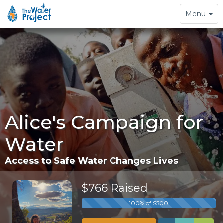
Toggle
Menu
navigation
Alice's Campaign for
Water
Access to Safe Water Changes Lives
$766 Raised
100% of $500