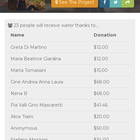
See The Project
23 people will receive water thanks to...
Name
Donation
Greta Di Martino
$12.00
Maria Beatrice Giardina
$12.00
Marta Tomassini
$15.00
Gine Andrea Anna Laura
$68.00
Nena B
$68.00
Pia Valli Gino Mascaretti
$41.46
Alice Traini
$20.00
Anonymous
$50.00
Stefano Mazzoni
$34.00