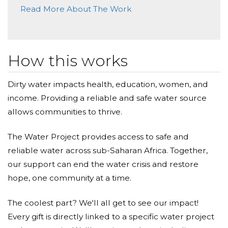
Donated $10.00 on 04/16/21
Today, too many children suffer needlessly - walking
Read More About The Work
Brava
miles for dirty water that makes them sick. You and I
can change that. Please make a donation and then
help ianame spread the word.
How this works
Dirty water impacts health, education, women, and
income. Providing a reliable and safe water source
allows communities to thrive.
The Water Project provides access to safe and
reliable water across sub-Saharan Africa. Together,
our support can end the water crisis and restore
hope, one community at a time.
The coolest part? We'll all get to see our impact!
Every gift is directly linked to a specific water project