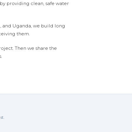
 by providing clean, safe water
n, and Uganda, we build long
ceiving them.
roject. Then we share the
.
st.