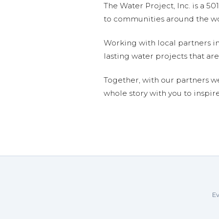
The Water Project, Inc. is a 5
to communities around the wor
Working with local partners i
lasting water projects that 
Together, with our partners w
whole story with you to inspir
Ev