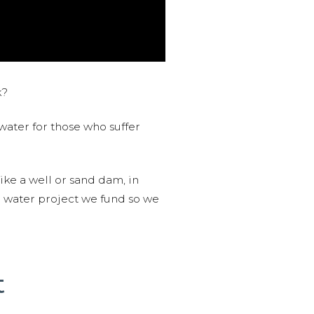
k?
water for those who suffer
like a well or sand dam, in
l water project we fund so we
t