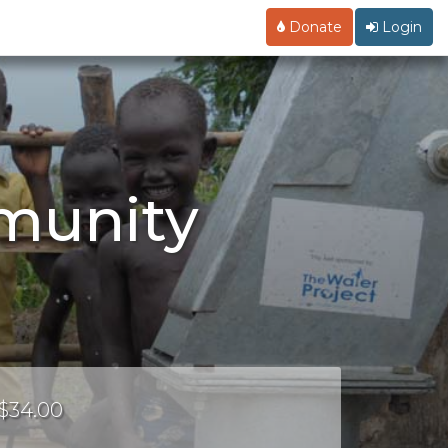
Donate
Login
omunity
 $34.00