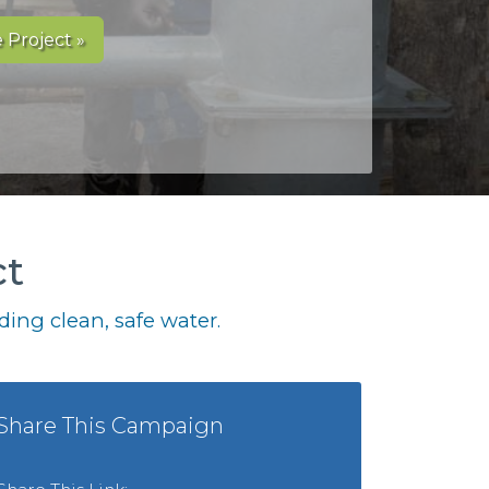
 Project »
ct
ing clean, safe water.
Share This Campaign