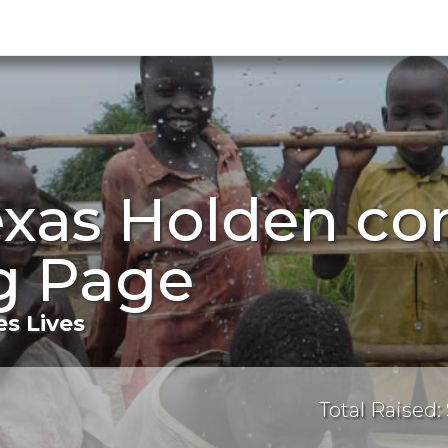
Texas Holden c
g Page
s Lives
Total Raised: