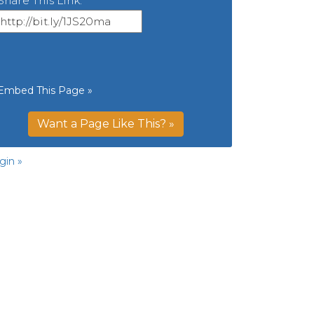
Share This Link:
Embed This Page »
Want a Page Like This? »
gin »