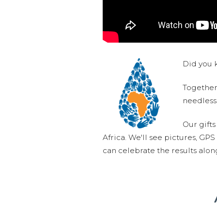
Did you k
Together,
needlessl
Our gifts
Africa. We'll see pictures, GP
can celebrate the results alo