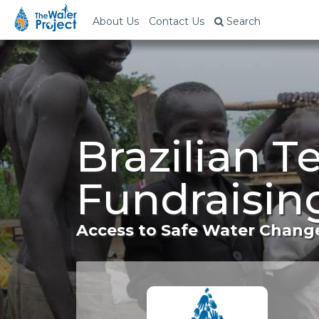
About Us
Contact Us
Search
Brazilian 
Fundraisin
Access to Safe Water Change