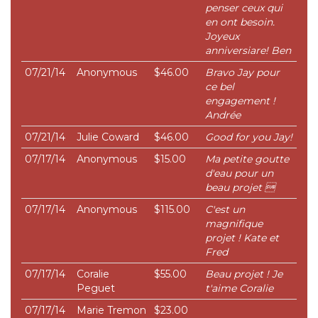
penser ceux qui
en ont besoin.
Joyeux
anniversiare! Ben
07/21/14
Anonymous
$46.00
Bravo Jay pour
ce bel
engagement !
Andrée
07/21/14
Julie Coward
$46.00
Good for you Jay!
07/17/14
Anonymous
$15.00
Ma petite goutte
d'eau pour un
beau projet 
07/17/14
Anonymous
$115.00
C'est un
magnifique
projet ! Kate et
Fred
07/17/14
Coralie
$55.00
Beau projet ! Je
Peguet
t'aime Coralie
07/17/14
Marie Tremon
$23.00