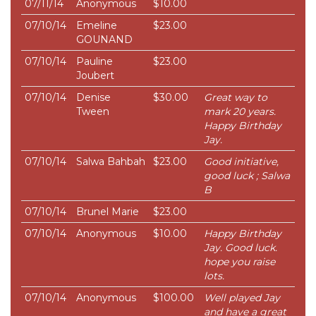
07/11/14
Anonymous
$10.00
07/10/14
Emeline
$23.00
GOUNAND
07/10/14
Pauline
$23.00
Joubert
07/10/14
Denise
$30.00
Great way to
Tween
mark 20 years.
Happy Birthday
Jay.
07/10/14
Salwa Bahbah
$23.00
Good initiative,
good luck ; Salwa
B
07/10/14
Brunel Marie
$23.00
07/10/14
Anonymous
$10.00
Happy Birthday
Jay. Good luck.
hope you raise
lots.
07/10/14
Anonymous
$100.00
Well played Jay
and have a great