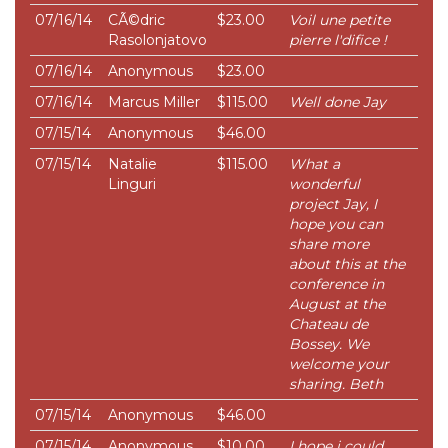
07/16/14
CÃ©dric
$23.00
Voil une petite
Rasolonjatovo
pierre l'difice !
07/16/14
Anonymous
$23.00
07/16/14
Marcus Miller
$115.00
Well done Jay
07/15/14
Anonymous
$46.00
07/15/14
Natalie
$115.00
What a
Linguri
wonderful
project Jay, I
hope you can
share more
about this at the
conference in
August at the
Chateau de
Bossey. We
welcome your
sharing. Beth
07/15/14
Anonymous
$46.00
07/15/14
Anonymous
$10.00
I hope i could