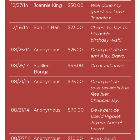
12/27/14
Joannie King
$30.00
Well done my
grandson. Love
Joannie x
12/18/14
Son Jin Han
$23.00
Cheers to Jay! To
his noble
birthday wish!
08/26/14
Anonymous
$26.00
De la part de ton
ami Alex. Bravo.
08/25/14
Suellen
$46.00
Great Initiative!
Bonga
08/21/14
Anonymous
$75.00
De la part de
tous tes amis à la
fête hier.
Chapeau Jay.
08/21/14
Anonymous
$70.00
De la part de
David Rigolet.
Joyeux Anni et
bravo!
08/07/14
Anonymous
$10.00
From Sarah