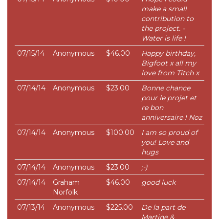
make a small
contribution to
the project. -
Water is life !
07/15/14
Anonymous
$46.00
Happy birthday,
Bigfoot x all my
love from Titch x
07/14/14
Anonymous
$23.00
Bonne chance
pour le projet et
re bon
anniversaire ! Noz
07/14/14
Anonymous
$100.00
I am so proud of
you! Love and
hugs
07/14/14
Anonymous
$23.00
;-)
07/14/14
Graham
$46.00
good luck
Norfolk
07/13/14
Anonymous
$225.00
De la part de
Martine &