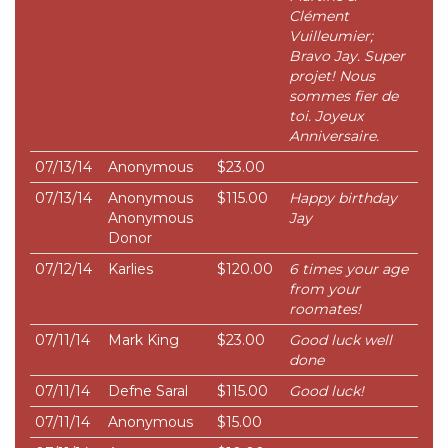
Clément
Vuilleumier;
Bravo Jay. Super
projet! Nous
sommes fier de
toi. Joyeux
Anniversaire.
07/13/14
Anonymous
$23.00
07/13/14
Anonymous
$115.00
Happy birthday
Anonymous
Jay
Donor
07/12/14
Karlies
$120.00
6 times your age
from your
roomates!
07/11/14
Mark King
$23.00
Good luck well
done
07/11/14
Defne Saral
$115.00
Good luck!
07/11/14
Anonymous
$15.00