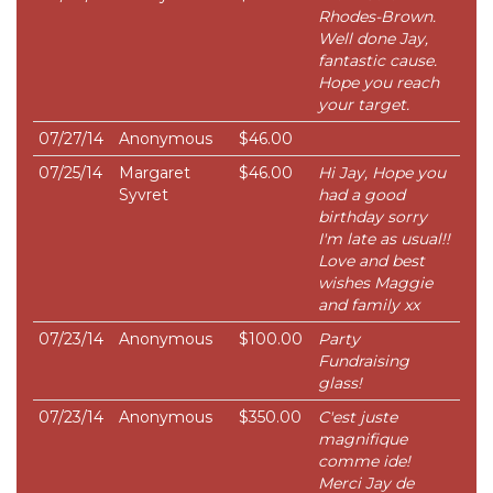
Rhodes-Brown.
Well done Jay,
fantastic cause.
Hope you reach
your target.
07/27/14
Anonymous
$46.00
07/25/14
Margaret
$46.00
Hi Jay, Hope you
Syvret
had a good
birthday sorry
I'm late as usual!!
Love and best
wishes Maggie
and family xx
07/23/14
Anonymous
$100.00
Party
Fundraising
glass!
07/23/14
Anonymous
$350.00
C'est juste
magnifique
comme ide!
Merci Jay de